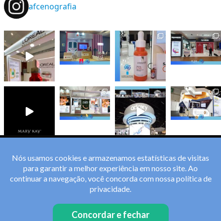
afcenografia
Carregar mais
Seguir no Instagram
Nós usamos cookies e armazenamos estatísticas de visitas
para garantir a melhor experiência em nosso site. Ao
Nossos
Clientes
continuar a navegação, você concorda com nossa
política de
privacidade
.
Concordar e fechar