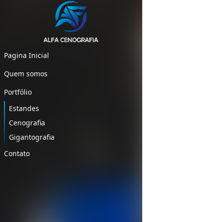
Navegação
Silimed
adoxy
de
Post
Pagina Inicial
Quem somos
Portfólio
Estandes
Cenografia
Gigantografia
Contato